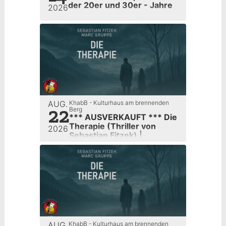
der 20er und 30er - Jahre
2026
AUG.
KhabB - Kulturhaus am brennenden
22
Berg
*** AUSVERKAUFT *** Die
Therapie (Thriller von
2026
Sebastian Fitzek) |
Kulturverein Sulzbach e.V.
AUG.
KhabB - Kulturhaus am brennenden