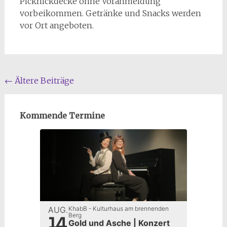
Picknickdecke ohne Voranmeldung
vorbeikommen. Getränke und Snacks werden
vor Ort angeboten.
Beitragsnavigation
←
Ältere Beiträge
Kommende Termine
AUG.
KhabB - Kulturhaus am brennenden
14
Berg
Gold und Asche | Konzert