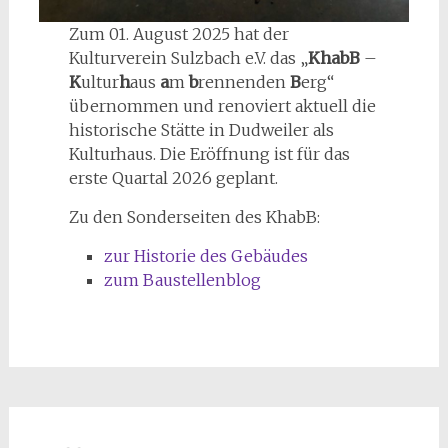
Zum 01. August 2025 hat der
Kulturverein Sulzbach e.V. das „
KhabB
–
K
ultur
h
aus
a
m
b
rennenden
B
erg“
übernommen und renoviert aktuell die
historische Stätte in Dudweiler als
Kulturhaus. Die Eröffnung ist für das
erste Quartal 2026 geplant.
Zu den Sonderseiten des KhabB:
zur Historie des Gebäudes
zum Baustellenblog