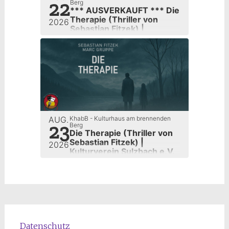
22
Berg
*** AUSVERKAUFT *** Die
Therapie (Thriller von
2026
Sebastian Fitzek) |
Kulturverein Sulzbach e.V.
AUG.
KhabB - Kulturhaus am brennenden
23
Berg
Die Therapie (Thriller von
Sebastian Fitzek) |
2026
Kulturverein Sulzbach e.V.
Datenschutz