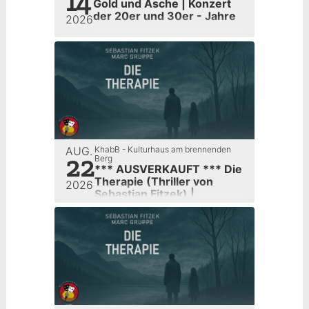
14
Gold und Asche | Konzert
der 20er und 30er - Jahre
2026
AUG.
KhabB - Kulturhaus am brennenden
22
Berg
*** AUSVERKAUFT *** Die
Therapie (Thriller von
2026
Sebastian Fitzek) |
Kulturverein Sulzbach e.V.