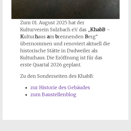
Zum 01. August 2025 hat der
Kulturverein Sulzbach e.V. das „
KhabB
–
K
ultur
h
aus
a
m
b
rennenden
B
erg“
übernommen und renoviert aktuell die
historische Stätte in Dudweiler als
Kulturhaus. Die Eröffnung ist für das
erste Quartal 2026 geplant.
Zu den Sonderseiten des KhabB:
zur Historie des Gebäudes
zum Baustellenblog