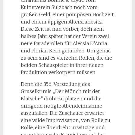
Chantal als Bonnie & Clyde vom
Kulturverein Sulzbach noch vom
großen Geld, einer pompösen Hochzeit
und einem üppigen Altersruhesitz.
Diese Zeit ist nun vorbei, doch kein
halbes Jahr später hat der Verein zwei
neue Paraderollen für Alessia D’Anna
und Florian Kern gefunden. Um genau
zu sein sind es vierzehn Rollen, die die
beiden Schauspieler in ihrer neuen
Produktion verkörpern müssen.
Denn die 856. Vorstellung des
Gruselkrimis „Der Mönch mit der
Klatsche“ droht zu platzen und die
dringend nötigte Abendeinnahme
auszufallen. Die Zuschauer erwartet
eine wilde Improvisation, von Rolle zu
Rolle, eine überdreht irrwitzige und
rasant komische Krimishow auf der