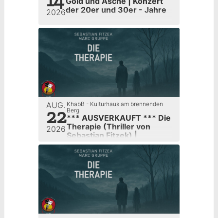
Gold und Asche | Konzert
der 20er und 30er - Jahre
2026
AUG.
KhabB - Kulturhaus am brennenden
22
Berg
*** AUSVERKAUFT *** Die
Therapie (Thriller von
2026
Sebastian Fitzek) |
Kulturverein Sulzbach e.V.