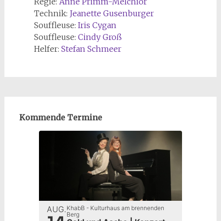
Regie:
Anne Primm-Melchior
Technik:
Jeanette Gusenburger
Souffleuse:
Iris Cygan
Souffleuse:
Cindy Groß
Helfer:
Stefan Schmeer
Kommende Termine
AUG.
KhabB - Kulturhaus am brennenden
14
Berg