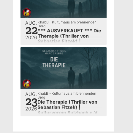
AUG.
KhabB - Kulturhaus am brennenden
22
Berg
*** AUSVERKAUFT *** Die
Therapie (Thriller von
2026
Sebastian Fitzek) |
Kulturverein Sulzbach e.V.
AUG.
KhabB - Kulturhaus am brennenden
23
Berg
Die Therapie (Thriller von
Sebastian Fitzek) |
2026
Kulturverein Sulzbach e.V.