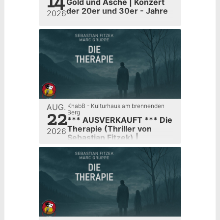
14
Gold und Asche | Konzert
der 20er und 30er - Jahre
2026
AUG.
KhabB - Kulturhaus am brennenden
22
Berg
*** AUSVERKAUFT *** Die
Therapie (Thriller von
2026
Sebastian Fitzek) |
Kulturverein Sulzbach e.V.